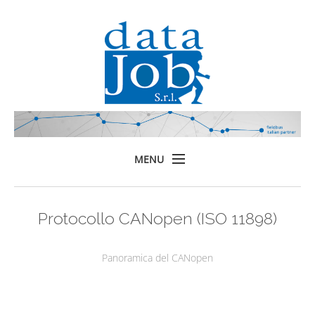
MENU
Home
Protocollo CANopen (ISO 11898)
Prodotti
Formazione
Panoramica del CANopen
Servizi
Chi siamo