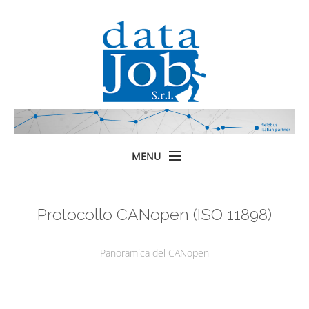
MENU
Home
Protocollo CANopen (ISO 11898)
Prodotti
Formazione
Panoramica del CANopen
Servizi
Chi siamo