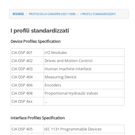
Contatti
RISORSE
PROTOCOLLO CANOPEN (ISO 11898)
I PROFILI STANDARDIZZATI
I profili standardizzati
Device Profiles Specification
CiA DSP 401
I/O Modules
CiA DSP 402
Drives and Motion Control
CiA DSP 403
Human machine Interface
CiA DSP 404
Measuring Device
CiA DSP 406
Encoders
CiA DSP 408
Proportional Hydraulic Valves
CiA DSP 4xx
...
Interface Profiles Specification
CiA DSP 405
IEC 1131 Programmable Devices