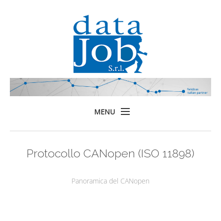
MENU
Home
Protocollo CANopen (ISO 11898)
Prodotti
Formazione
Panoramica del CANopen
Servizi
Chi siamo