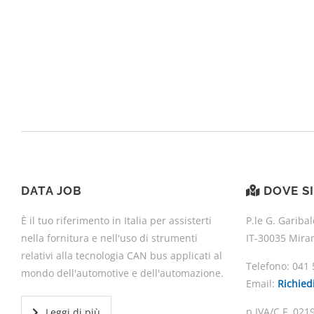
DATA JOB
DOVE S
È il tuo riferimento in Italia per assisterti
P.le G. Garibal
nella fornitura e nell'uso di strumenti
IT-30035 Mira
relativi alla tecnologia CAN bus applicati al
Telefono:
041 
mondo dell'automotive e dell'automazione.
Email:
Richied
p.IVA/C.F. 02
Leggi di più