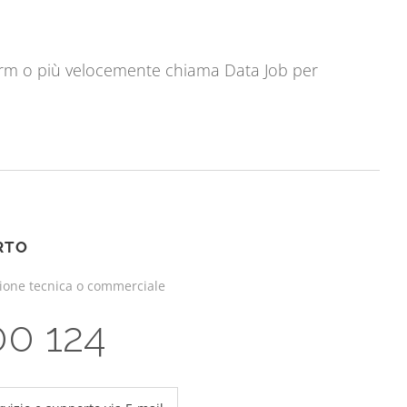
orm o più velocemente chiama Data Job per
RTO
zione tecnica o commerciale
00 124