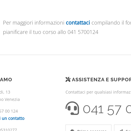
Per maggiori informazioni
contattaci
compilando il f
pianificare il tuo corso allo 041 5700124
IAMO
ASSISTENZA E SUPPO
di, 13
Contattaci per qualsiasi informa
no Venezia
041 57 
57 00 124
i un contatto
195310277