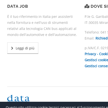
DATA JOB
DOVE S
È il tuo riferimento in Italia per assisterti
P.le G. Garibal
nella fornitura e nell'uso di strumenti
IT-30035 Mira
relativi alla tecnologia CAN bus applicati al
Telefono:
041 
mondo dell'automotive e dell'automazione.
Email:
Richied
p.IVA/C.F. 02
Leggi di più
Privacy - Cook
Gestisci cooki
Gestisci cons
Questo sito utilizza cookie tecnici necessari al funzionamento e