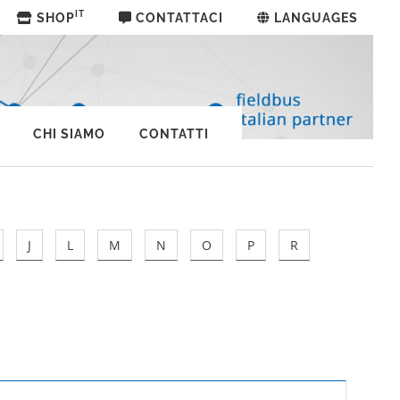
IT
SHOP
CONTATTACI
LANGUAGES
CHI SIAMO
CONTATTI
J
L
M
N
O
P
R