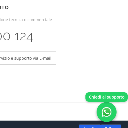
RTO
zione tecnica o commerciale
00 124
rvizio e supporto via E-mail
Chiedi al supporto