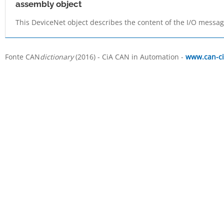
assembly object
This DeviceNet object describes the content of the I/O messag
Fonte CAN
dictionary
(2016) - CiA CAN in Automation -
www.can-ci