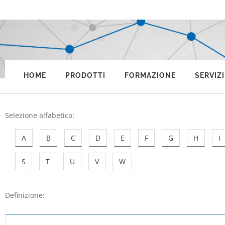
HOME
PRODOTTI
FORMAZIONE
SERVIZI
Selezione alfabetica
:
A
B
C
D
E
F
G
H
I
S
T
U
V
W
Definizione: