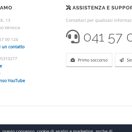
IAMO
ASSISTENZA E SUPPO
di, 13
Contattaci per qualsiasi informa
no Venezia
041 57 
57 00 124
i un contatto
195310277
Primo soccorso
Se
ie
e
enso YouTube
, previo consenso, cookie di analisi e marketing, anche di