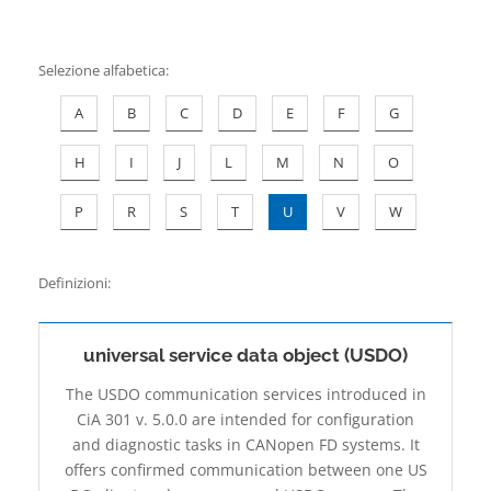
Contatti
Selezione alfabetica
:
A
B
C
D
E
F
G
H
I
J
L
M
N
O
P
R
S
T
U
V
W
Definizioni:
universal service data object (USDO)
The USDO communication services introduced in
CiA 301 v. 5.0.0 are intended for configuration
and diagnostic tasks in CANopen FD systems. It
offers confirmed communication between one US