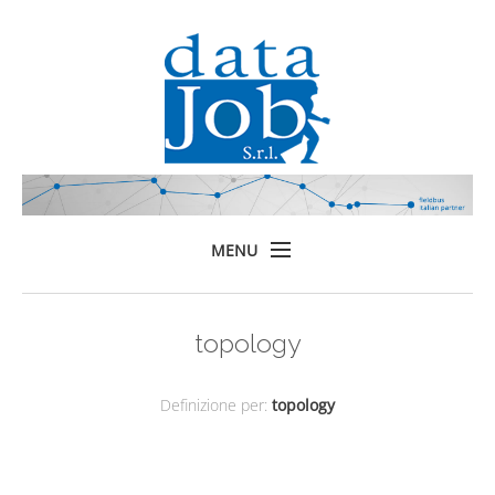
MENU
Home
topology
Prodotti
Formazione
Definizione per:
topology
Servizi
Chi siamo