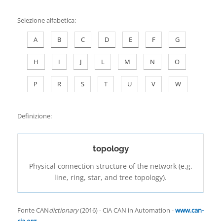
Contatti
Selezione alfabetica
:
A
B
C
D
E
F
G
H
I
J
L
M
N
O
P
R
S
T
U
V
W
Definizione:
topology
Physical connection structure of the network (e.g.
line, ring, star, and tree topology).
Fonte CAN
dictionary
(2016) - CiA CAN in Automation -
www.can-