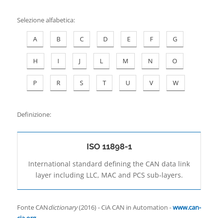
Contatti
Selezione alfabetica
:
A
B
C
D
E
F
G
H
I
J
L
M
N
O
P
R
S
T
U
V
W
Definizione:
ISO 11898-1
International standard defining the CAN data link
layer including LLC, MAC and PCS sub-layers.
Fonte CAN
dictionary
(2016) - CiA CAN in Automation -
www.can-