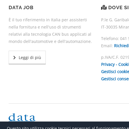
DATA JOB
DOVE S
È il tuo riferimento in Italia per assisterti
P.le G. Garibal
nella fornitura e nell'uso di strumenti
IT-30035 Mira
relativi alla tecnologia CAN bus applicati al
Telefono:
041 
mondo dell'automotive e dell'automazione.
Email:
Richied
p.IVA/C.F. 02
Leggi di più
Privacy - Cook
Gestisci cooki
Gestisci cons
Questo sito utilizza cookie tecnici necessari al funzionamento e