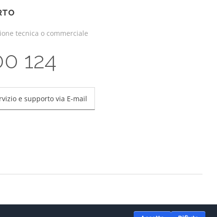
RTO
zione tecnica o commerciale
00 124
rvizio e supporto via E-mail