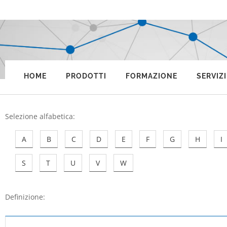
HOME
PRODOTTI
FORMAZIONE
SERVIZI
Selezione alfabetica
:
A
B
C
D
E
F
G
H
I
S
T
U
V
W
Definizione: