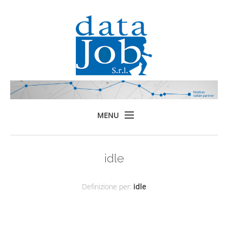
MENU
Home
idle
Prodotti
Formazione
Definizione per:
idle
Servizi
Chi siamo