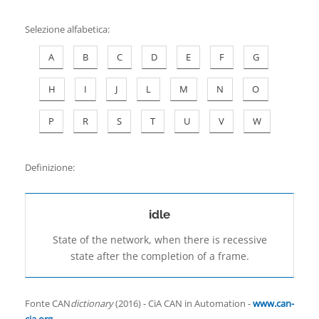
Contatti
Selezione alfabetica
:
A
B
C
D
E
F
G
H
I
J
L
M
N
O
P
R
S
T
U
V
W
Definizione:
idle
State of the network, when there is recessive
state after the completion of a frame.
Fonte CAN
dictionary
(2016) - CiA CAN in Automation -
www.can-