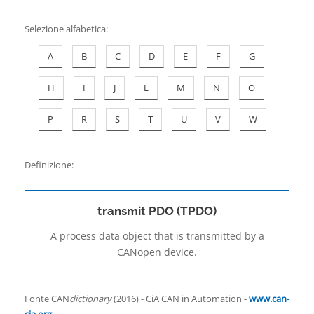
Contatti
Selezione alfabetica
:
A
B
C
D
E
F
G
H
I
J
L
M
N
O
P
R
S
T
U
V
W
Definizione:
transmit PDO (TPDO)
A process data object that is transmitted by a
CANopen device.
Fonte CAN
dictionary
(2016) - CiA CAN in Automation -
www.can-