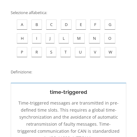
Contatti
Selezione alfabetica
:
A
B
C
D
E
F
G
H
I
J
L
M
N
O
P
R
S
T
U
V
W
Definizione:
time-triggered
Time-triggered messages are transmitted in pre-
defined time slots. This requires a global time-
synchronization and the avoidance of automatic
retransmission of faulty messages. Time-
triggered communication for CAN is standardized