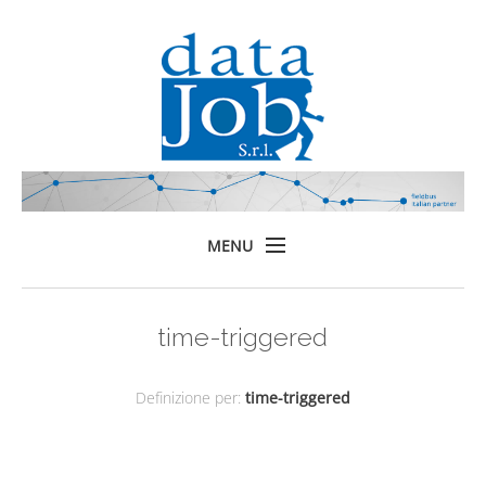
MENU
Home
time-triggered
Prodotti
Formazione
Definizione per:
time-triggered
Servizi
Chi siamo