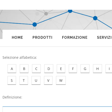
HOME
PRODOTTI
FORMAZIONE
SERVIZI
Selezione alfabetica
:
A
B
C
D
E
F
G
H
I
S
T
U
V
W
Definizione: