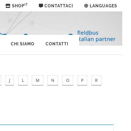
IT
SHOP
CONTATTACI
LANGUAGES
CHI SIAMO
CONTATTI
J
L
M
N
O
P
R