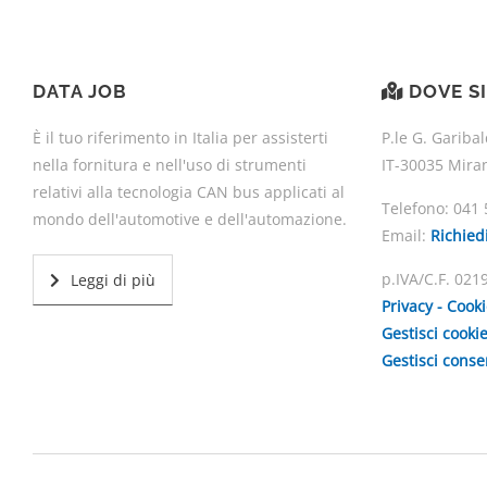
DATA JOB
DOVE S
È il tuo riferimento in Italia per assisterti
P.le G. Garibal
nella fornitura e nell'uso di strumenti
IT-30035 Mira
relativi alla tecnologia CAN bus applicati al
Telefono:
041 
mondo dell'automotive e dell'automazione.
Email:
Richied
p.IVA/C.F. 02
Leggi di più
Privacy - Cook
Gestisci cooki
Gestisci cons