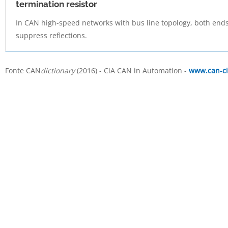
termination resistor
In CAN high-speed networks with bus line topology, both ends 
suppress reflections.
Fonte CAN
dictionary
(2016) - CiA CAN in Automation -
www.can-ci