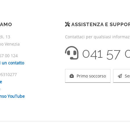
IAMO
ASSISTENZA E SUPPO
di, 13
Contattaci per qualsiasi informa
no Venezia
041 57 
57 00 124
i un contatto
195310277
Primo soccorso
Se
ie
e
enso YouTube