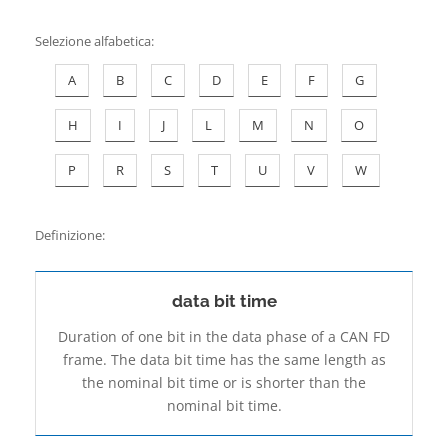
Contatti
Selezione alfabetica
:
A
B
C
D
E
F
G
H
I
J
L
M
N
O
P
R
S
T
U
V
W
Definizione:
data bit time
Duration of one bit in the data phase of a CAN FD
frame. The data bit time has the same length as
the nominal bit time or is shorter than the
nominal bit time.