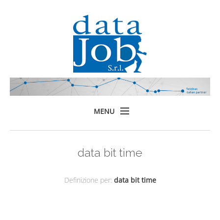
MENU
Home
data bit time
Prodotti
Formazione
Definizione per:
data bit time
Servizi
Chi siamo