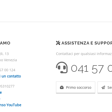
IAMO
ASSISTENZA E SUPPO
di, 13
Contattaci per qualsiasi informa
no Venezia
041 57 
57 00 124
i un contatto
195310277
Primo soccorso
Se
ie
e
enso YouTube