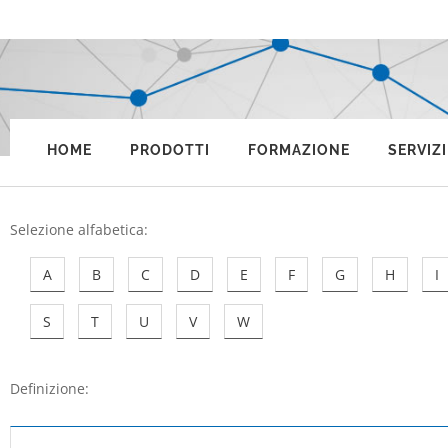
HOME
PRODOTTI
FORMAZIONE
SERVIZI
Selezione alfabetica
:
A
B
C
D
E
F
G
H
I
S
T
U
V
W
Definizione: