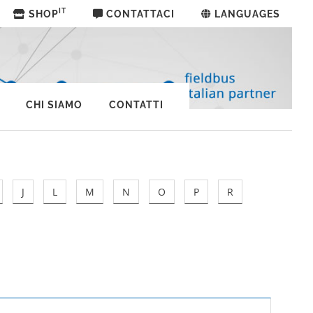
IT
SHOP
CONTATTACI
LANGUAGES
CHI SIAMO
CONTATTI
J
L
M
N
O
P
R