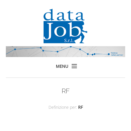
MENU
Home
RF
Prodotti
Formazione
Definizione per:
RF
Servizi
Chi siamo