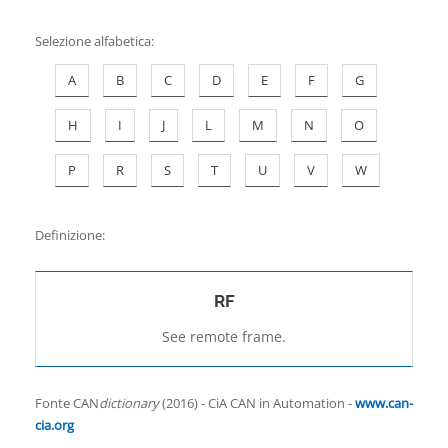
Contatti
Selezione alfabetica
:
A
B
C
D
E
F
G
H
I
J
L
M
N
O
P
R
S
T
U
V
W
Definizione:
RF
See remote frame.
Fonte CAN
dictionary
(2016) - CiA CAN in Automation -
www.can-
cia.org