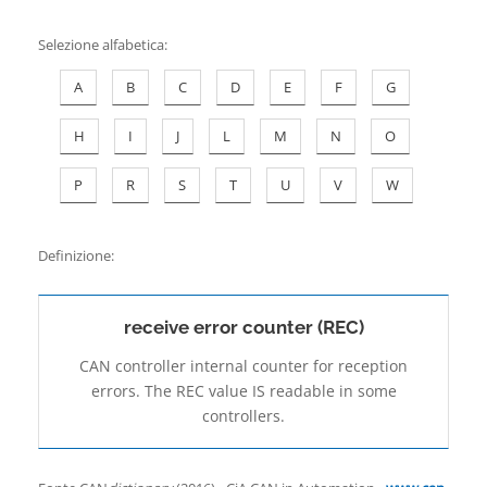
Contatti
Selezione alfabetica
:
A
B
C
D
E
F
G
H
I
J
L
M
N
O
P
R
S
T
U
V
W
Definizione:
receive error counter (REC)
CAN controller internal counter for reception
errors. The REC value IS readable in some
controllers.