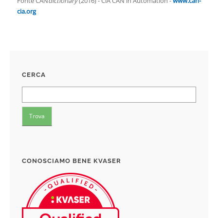
Fonte CAN
dictionary
(2016) - CiA CAN in Automation -
www.can-
cia.org
CERCA
CONOSCIAMO BENE KVASER