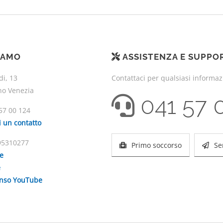
IAMO
ASSISTENZA E SUPPO
di, 13
Contattaci per qualsiasi informa
no Venezia
041 57 
57 00 124
i un contatto
195310277
Primo soccorso
Se
ie
e
enso YouTube