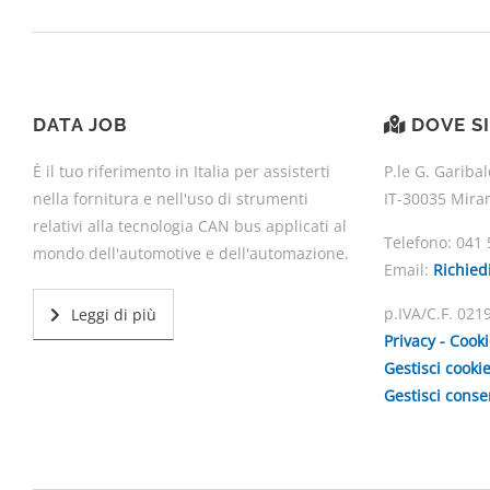
DATA JOB
DOVE S
È il tuo riferimento in Italia per assisterti
P.le G. Garibal
nella fornitura e nell'uso di strumenti
IT-30035 Mira
relativi alla tecnologia CAN bus applicati al
Telefono:
041 
mondo dell'automotive e dell'automazione.
Email:
Richied
p.IVA/C.F. 02
Leggi di più
Privacy - Cook
Gestisci cooki
Gestisci cons