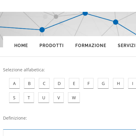
HOME
PRODOTTI
FORMAZIONE
SERVIZI
Selezione alfabetica
:
A
B
C
D
E
F
G
H
I
S
T
U
V
W
Definizione: