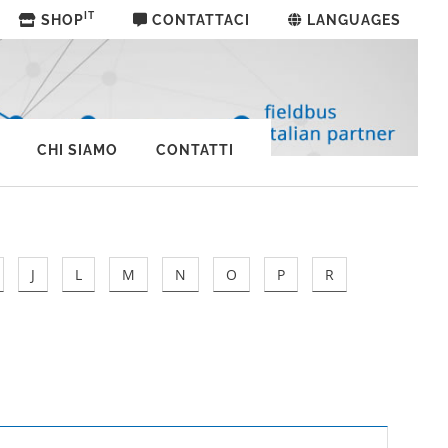
IT
SHOP
CONTATTACI
LANGUAGES
CHI SIAMO
CONTATTI
J
L
M
N
O
P
R