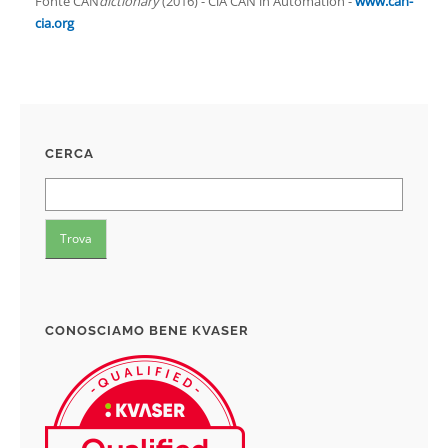
Fonte CAN
dictionary
(2016) - CiA CAN in Automation -
www.can-
cia.org
CERCA
CONOSCIAMO BENE KVASER