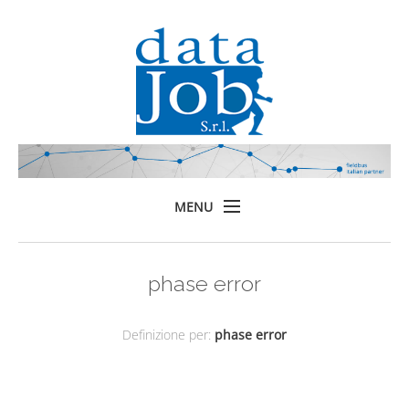
MENU
Home
phase error
Prodotti
Formazione
Definizione per:
phase error
Servizi
Chi siamo