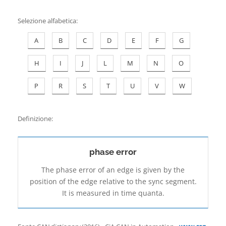
Contatti
Selezione alfabetica
:
A
B
C
D
E
F
G
H
I
J
L
M
N
O
P
R
S
T
U
V
W
Definizione:
phase error
The phase error of an edge is given by the
position of the edge relative to the sync segment.
It is measured in time quanta.