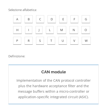
Contatti
Selezione alfabetica
:
A
B
C
D
E
F
G
H
I
J
L
M
N
O
P
R
S
T
U
V
W
Definizione:
CAN module
Implementation of the CAN protocol controller
plus the hardware acceptance filter and the
message buffers within a micro-controller or
application-specific integrated circuit (ASIC).