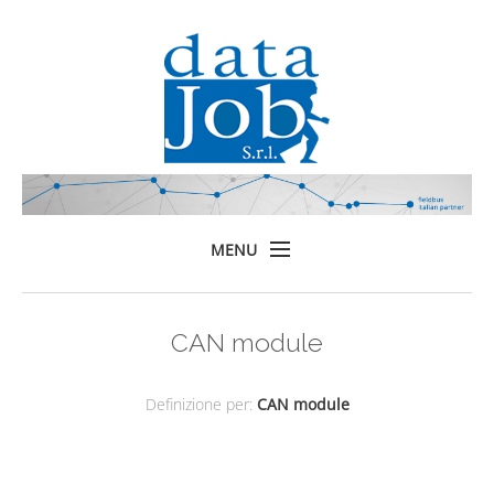
MENU
Home
CAN module
Prodotti
Formazione
Definizione per:
CAN module
Servizi
Chi siamo