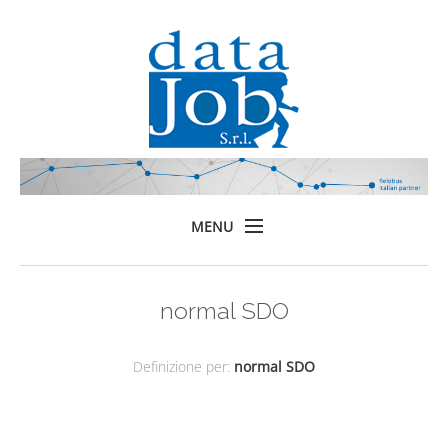
MENU
Home
normal SDO
Prodotti
Formazione
Definizione per:
normal SDO
Servizi
Chi siamo