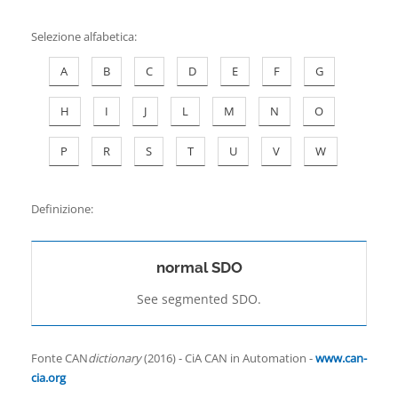
Contatti
Selezione alfabetica
:
A
B
C
D
E
F
G
H
I
J
L
M
N
O
P
R
S
T
U
V
W
Definizione:
normal SDO
See segmented SDO.
Fonte CAN
dictionary
(2016) - CiA CAN in Automation -
www.can-
cia.org