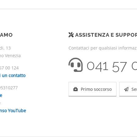
IAMO
ASSISTENZA E SUPPO
di, 13
Contattaci per qualsiasi informa
no Venezia
041 57 
57 00 124
i un contatto
195310277
Primo soccorso
Se
ie
e
enso YouTube