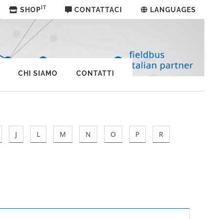
IT
SHOP
CONTATTACI
LANGUAGES
CHI SIAMO
CONTATTI
J
L
M
N
O
P
R