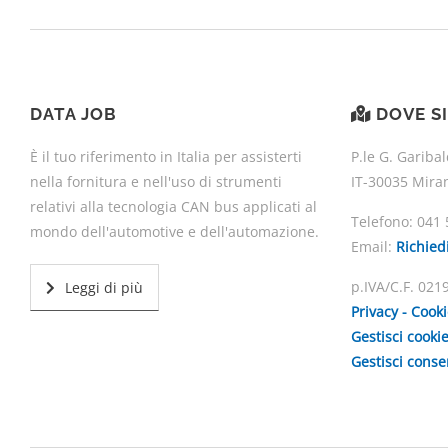
DATA JOB
DOVE S
È il tuo riferimento in Italia per assisterti
P.le G. Garibal
nella fornitura e nell'uso di strumenti
IT-30035 Mira
relativi alla tecnologia CAN bus applicati al
Telefono:
041 
mondo dell'automotive e dell'automazione.
Email:
Richied
p.IVA/C.F. 02
Leggi di più
Privacy - Cook
Gestisci cooki
Gestisci cons