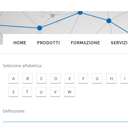
HOME
PRODOTTI
FORMAZIONE
SERVIZI
Selezione alfabetica
:
A
B
C
D
E
F
G
H
I
S
T
U
V
W
Definizione: