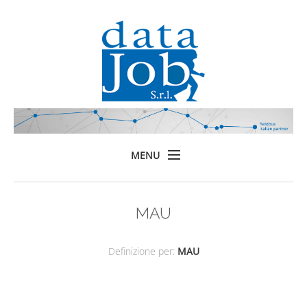
MENU
Home
MAU
Prodotti
Formazione
Definizione per:
MAU
Servizi
Chi siamo