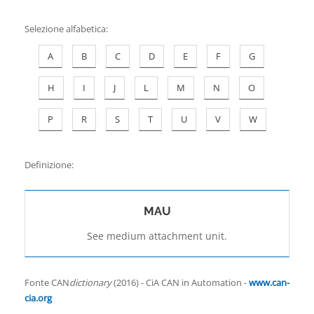
Contatti
Selezione alfabetica
:
A
B
C
D
E
F
G
H
I
J
L
M
N
O
P
R
S
T
U
V
W
Definizione:
MAU
See medium attachment unit.
Fonte CAN
dictionary
(2016) - CiA CAN in Automation -
www.can-
cia.org