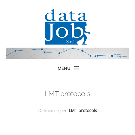
MENU
Home
LMT protocols
Prodotti
Formazione
Definizione per:
LMT protocols
Servizi
Chi siamo