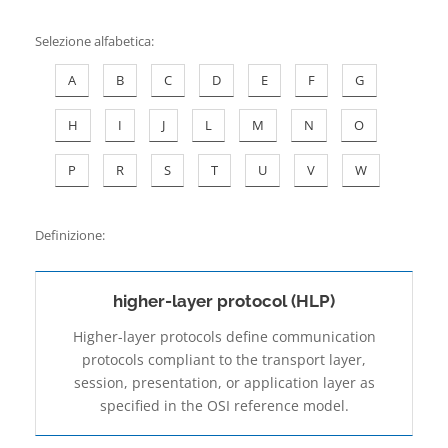
Contatti
Selezione alfabetica
:
A
B
C
D
E
F
G
H
I
J
L
M
N
O
P
R
S
T
U
V
W
Definizione:
higher-layer protocol (HLP)
Higher-layer protocols define communication
protocols compliant to the transport layer,
session, presentation, or application layer as
specified in the OSI reference model.