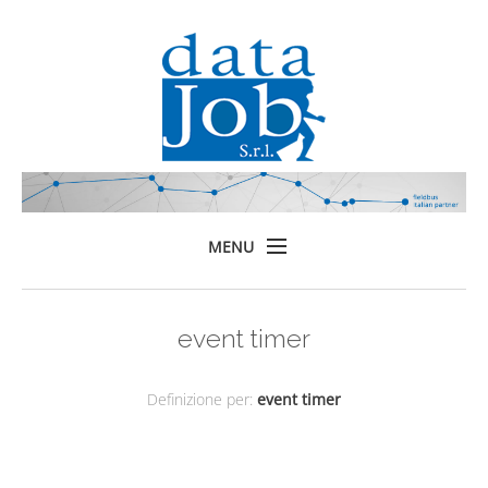
MENU
Home
event timer
Prodotti
Formazione
Definizione per:
event timer
Servizi
Chi siamo