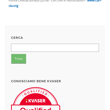
Fonte CAN
dictionary
(2016) - CiA CAN in Automation -
www.can-
cia.org
CERCA
CONOSCIAMO BENE KVASER