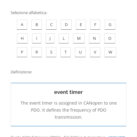
Contatti
Selezione alfabetica
:
A
B
C
D
E
F
G
H
I
J
L
M
N
O
P
R
S
T
U
V
W
Definizione:
event timer
The event timer is assigned in CANopen to one
PDO. It defines the frequency of PDO
transmission.