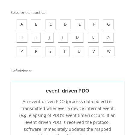
Contatti
Selezione alfabetica
:
A
B
C
D
E
F
G
H
I
J
L
M
N
O
P
R
S
T
U
V
W
Definizione:
event-driven PDO
An event-driven PDO (process data object) is
transmitted whenever a device internal event
(e.g. elapsing of PDO's event timer) occurs. If an
event-driven PDO is received the protocol
software immediately updates the mapped