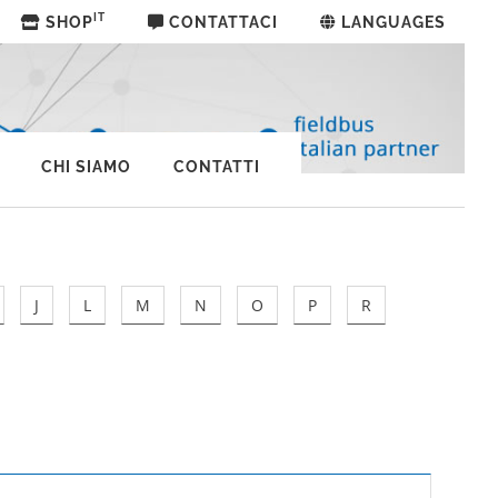
IT
SHOP
CONTATTACI
LANGUAGES
CHI SIAMO
CONTATTI
J
L
M
N
O
P
R