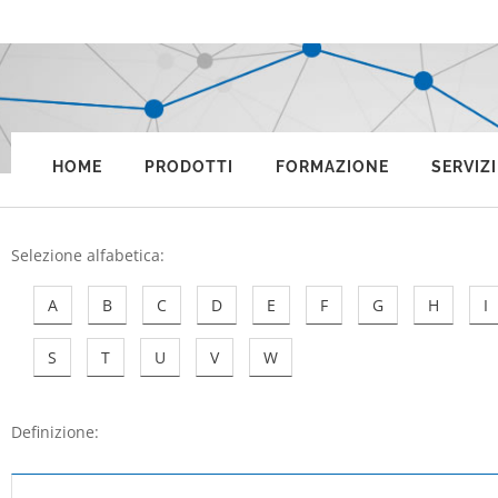
HOME
PRODOTTI
FORMAZIONE
SERVIZI
Selezione alfabetica
:
A
B
C
D
E
F
G
H
I
S
T
U
V
W
Definizione: