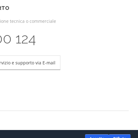
RTO
zione tecnica o commerciale
00 124
rvizio e supporto via E-mail