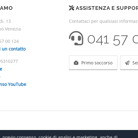
IAMO
ASSISTENZA E SUPPO
di, 13
Contattaci per qualsiasi informa
no Venezia
041 57 
57 00 124
i un contatto
195310277
Primo soccorso
Se
ie
e
enso YouTube
, previo consenso, cookie di analisi e marketing, anche di