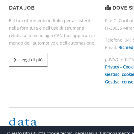
DATA JOB
DOVE S
È il tuo riferimento in Italia per assisterti
P.le G. Garibal
nella fornitura e nell'uso di strumenti
IT-30035 Mira
relativi alla tecnologia CAN bus applicati al
Telefono:
041 
mondo dell'automotive e dell'automazione.
Email:
Richied
p.IVA/C.F. 02
Leggi di più
Privacy - Cook
Gestisci cooki
Gestisci cons
Questo sito utilizza cookie tecnici necessari al funzionamento e