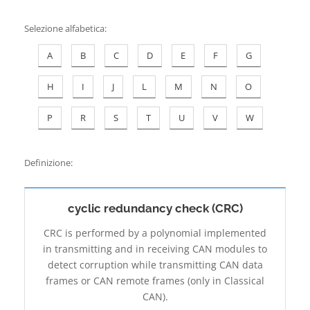
Contatti
Selezione alfabetica
:
A
B
C
D
E
F
G
H
I
J
L
M
N
O
P
R
S
T
U
V
W
Definizione:
cyclic redundancy check (CRC)
CRC is performed by a polynomial implemented
in transmitting and in receiving CAN modules to
detect corruption while transmitting CAN data
frames or CAN remote frames (only in Classical
CAN).