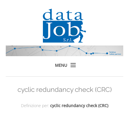
MENU
Home
cyclic redundancy check (CRC)
Prodotti
Formazione
Definizione per:
cyclic redundancy check (CRC)
Servizi
Chi siamo