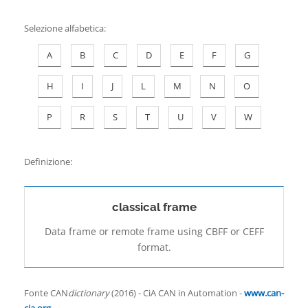
Contatti
Selezione alfabetica
:
A
B
C
D
E
F
G
H
I
J
L
M
N
O
P
R
S
T
U
V
W
Definizione:
classical frame
Data frame or remote frame using CBFF or CEFF
format.
Fonte CAN
dictionary
(2016) - CiA CAN in Automation -
www.can-