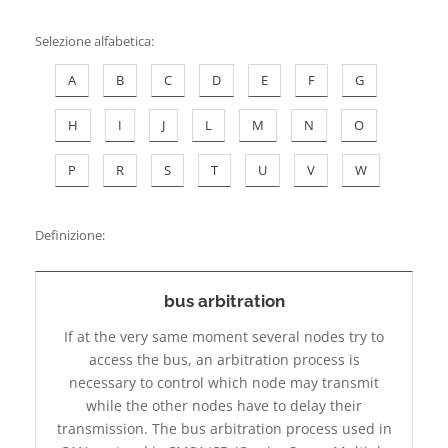
Contatti
Selezione alfabetica
:
A
B
C
D
E
F
G
H
I
J
L
M
N
O
P
R
S
T
U
V
W
Definizione:
bus arbitration
If at the very same moment several nodes try to
access the bus, an arbitration process is
necessary to control which node may transmit
while the other nodes have to delay their
transmission. The bus arbitration process used in