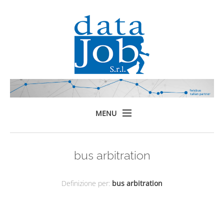
MENU
Home
bus arbitration
Prodotti
Formazione
Definizione per:
bus arbitration
Servizi
Chi siamo