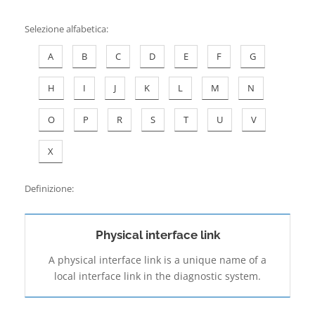
Contatti
Selezione alfabetica
:
A
B
C
D
E
F
G
H
I
J
K
L
M
N
O
P
R
S
T
U
V
X
Definizione:
Physical interface link
A physical interface link is a unique name of a
local interface link in the diagnostic system.