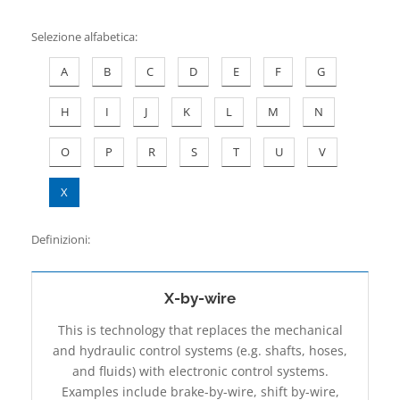
Contatti
Selezione alfabetica
:
A
B
C
D
E
F
G
H
I
J
K
L
M
N
O
P
R
S
T
U
V
X
Definizioni:
X-by-wire
This is technology that replaces the mechanical
and hydraulic control systems (e.g. shafts, hoses,
and fluids) with electronic control systems.
Examples include brake-by-wire, shift­ by-wire,