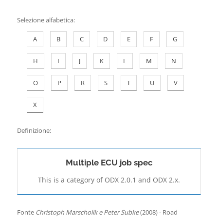
Contatti
Selezione alfabetica
:
A
B
C
D
E
F
G
H
I
J
K
L
M
N
O
P
R
S
T
U
V
X
Definizione:
Multiple ECU job spec
This is a category of ODX 2.0.1 and ODX 2.x.
Fonte
Christoph Marscholik e Peter Subke
(2008) - Road