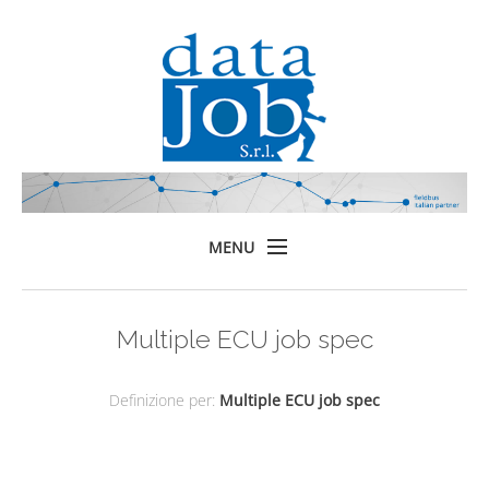
MENU
Home
Multiple ECU job spec
Prodotti
Formazione
Definizione per:
Multiple ECU job spec
Servizi
Chi siamo