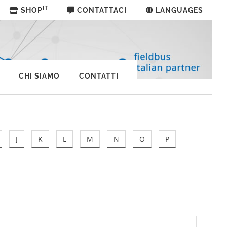
IT
SHOP
CONTATTACI
LANGUAGES
CHI SIAMO
CONTATTI
J
K
L
M
N
O
P