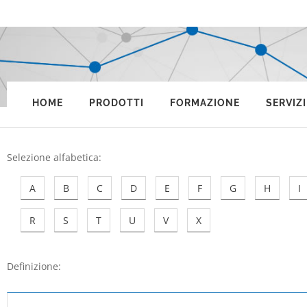
HOME
PRODOTTI
FORMAZIONE
SERVIZI
Selezione alfabetica
:
A
B
C
D
E
F
G
H
I
R
S
T
U
V
X
Definizione: