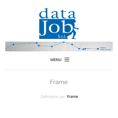
MENU
Home
Frame
Prodotti
Formazione
Definizione per:
Frame
Servizi
Chi siamo