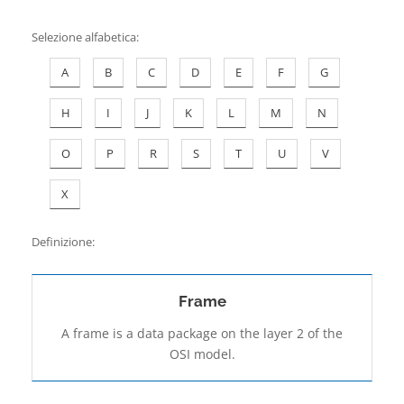
Contatti
Selezione alfabetica
:
A
B
C
D
E
F
G
H
I
J
K
L
M
N
O
P
R
S
T
U
V
X
Definizione:
Frame
A frame is a data package on the layer 2 of the
OSI model.