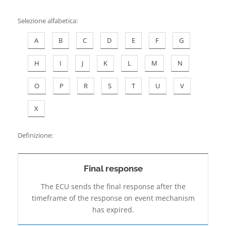
Contatti
Selezione alfabetica
:
A
B
C
D
E
F
G
H
I
J
K
L
M
N
O
P
R
S
T
U
V
X
Definizione:
Final response
The ECU sends the final response after the
timeframe of the response on event mechanism
has expired.