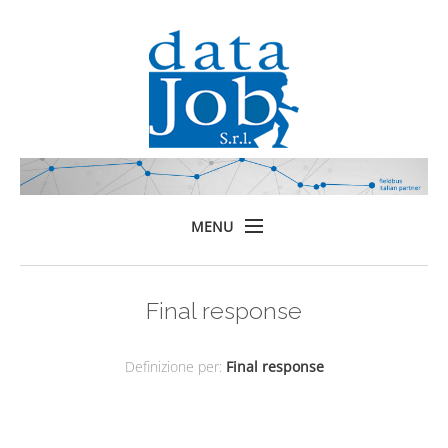
MENU
Home
Final response
Prodotti
Formazione
Definizione per:
Final response
Servizi
Chi siamo