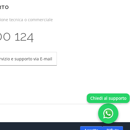
RTO
zione tecnica o commerciale
00 124
rvizio e supporto via E-mail
Chiedi al supporto