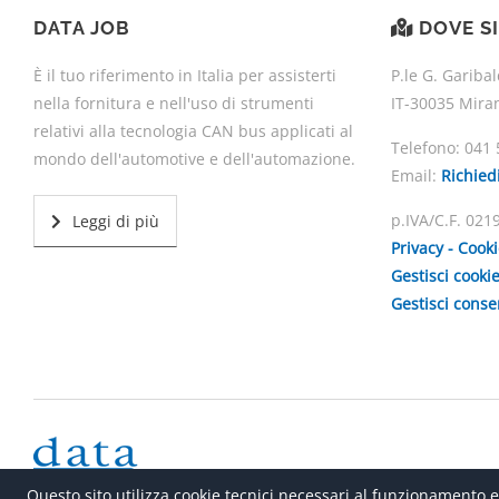
DATA JOB
DOVE S
È il tuo riferimento in Italia per assisterti
P.le G. Garibal
nella fornitura e nell'uso di strumenti
IT-30035 Mira
relativi alla tecnologia CAN bus applicati al
Telefono:
041 
mondo dell'automotive e dell'automazione.
Email:
Richied
p.IVA/C.F. 02
Leggi di più
Privacy - Cook
Gestisci cooki
Gestisci cons
Questo sito utilizza cookie tecnici necessari al funzionamento e