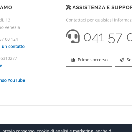
IAMO
ASSISTENZA E SUPPO
di, 13
Contattaci per qualsiasi informa
no Venezia
041 57 
57 00 124
i un contatto
195310277
Primo soccorso
Se
ie
e
enso YouTube
, previo consenso, cookie di analisi e marketing, anche di