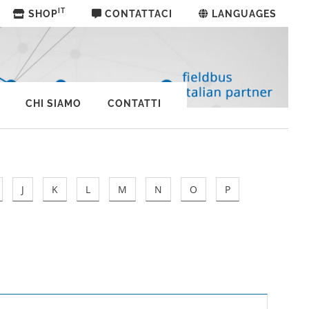
IT
SHOP
CONTATTACI
LANGUAGES
CHI SIAMO
CONTATTI
J
K
L
M
N
O
P