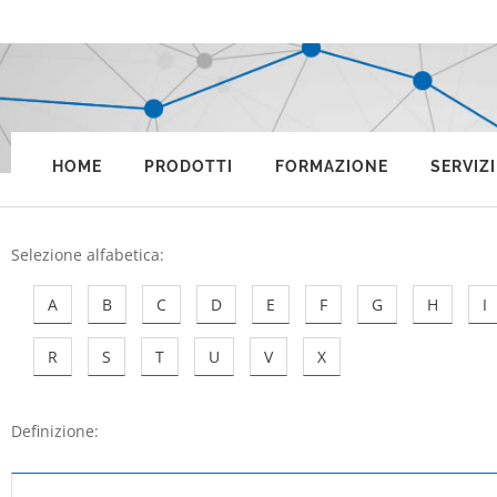
HOME
PRODOTTI
FORMAZIONE
SERVIZI
Selezione alfabetica
:
A
B
C
D
E
F
G
H
I
R
S
T
U
V
X
Definizione: