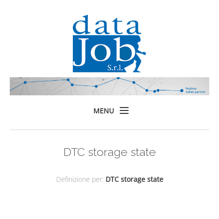
MENU
Home
DTC storage state
Prodotti
Formazione
Definizione per:
DTC storage state
Servizi
Chi siamo