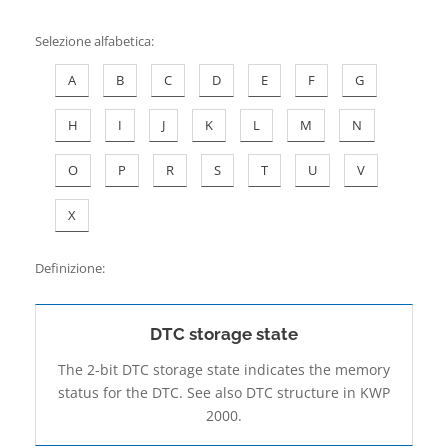
Contatti
Selezione alfabetica
:
A
B
C
D
E
F
G
H
I
J
K
L
M
N
O
P
R
S
T
U
V
X
Definizione:
DTC storage state
The 2-bit DTC storage state indicates the memory
status for the DTC. See also DTC structure in KWP
2000.