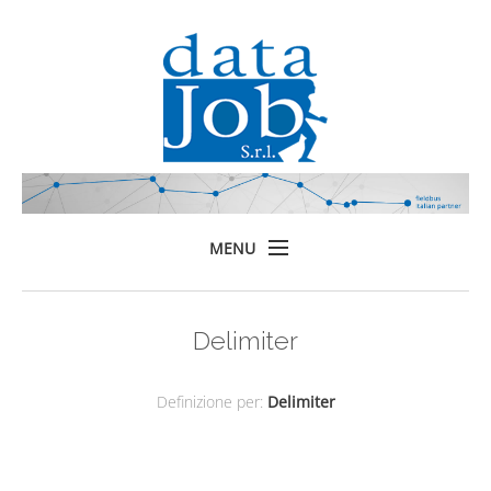
MENU
Home
Delimiter
Prodotti
Formazione
Definizione per:
Delimiter
Servizi
Chi siamo