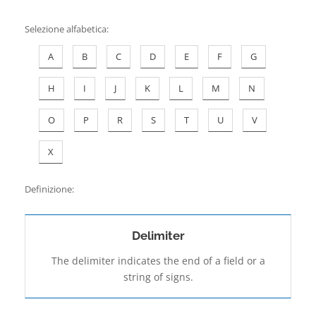
Contatti
Selezione alfabetica
:
A
B
C
D
E
F
G
H
I
J
K
L
M
N
O
P
R
S
T
U
V
X
Definizione:
Delimiter
The delimiter indicates the end of a field or a
string of signs.