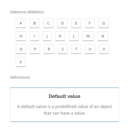
Contatti
Selezione alfabetica
:
A
B
C
D
E
F
G
H
I
J
K
L
M
N
O
P
R
S
T
U
V
X
Definizione:
Default value
A default value is a predefined value of an object
that can have a value.