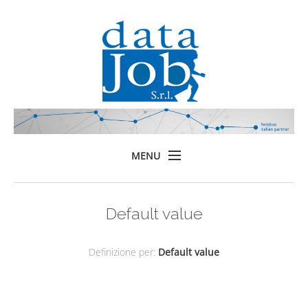
MENU
Home
Default value
Prodotti
Formazione
Definizione per:
Default value
Servizi
Chi siamo