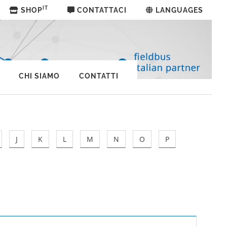
IT
SHOP
CONTATTACI
LANGUAGES
CHI SIAMO
CONTATTI
J
K
L
M
N
O
P