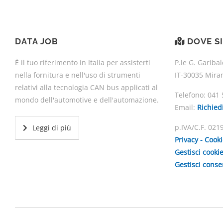
DATA JOB
DOVE S
È il tuo riferimento in Italia per assisterti
P.le G. Garibal
nella fornitura e nell'uso di strumenti
IT-30035 Mira
relativi alla tecnologia CAN bus applicati al
Telefono:
041 
mondo dell'automotive e dell'automazione.
Email:
Richied
p.IVA/C.F. 02
Leggi di più
Privacy - Cook
Gestisci cooki
Gestisci cons