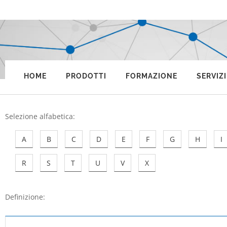
HOME
PRODOTTI
FORMAZIONE
SERVIZI
Selezione alfabetica
:
A
B
C
D
E
F
G
H
I
R
S
T
U
V
X
Definizione: