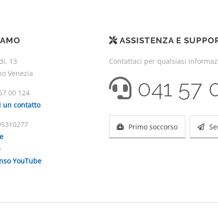
IAMO
ASSISTENZA E SUPPO
di, 13
Contattaci per qualsiasi informa
no Venezia
041 57 
57 00 124
i un contatto
195310277
Primo soccorso
Se
ie
e
enso YouTube