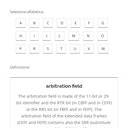
Contatti
Selezione alfabetica
:
A
B
C
D
E
F
G
H
I
J
L
M
N
O
P
R
S
T
U
V
W
Definizione:
arbitration field
The arbitration field is made of the 11-bit or 29-
bit identifier and the RTR bit (in CBFF and in CEFF)
or the RRS bit (in FBFF and in FEFF). The
arbitration field of the extended data frames
(CEFF and FEFF) contains also the SRR (substitute