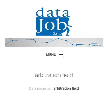
MENU
Home
arbitration field
Prodotti
Formazione
Definizione per:
arbitration field
Servizi
Chi siamo