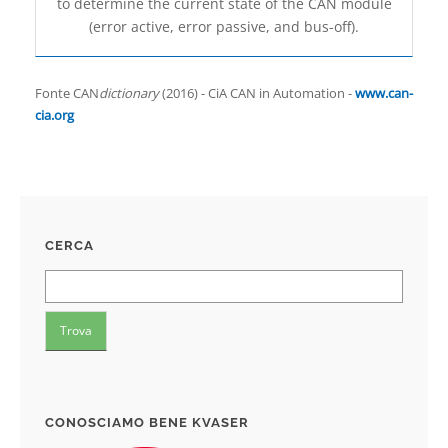
to determine the current state of the CAN module
(error active, error passive, and bus-off).
Fonte CAN
dictionary
(2016) - CiA CAN in Automation -
www.can-
cia.org
CERCA
CONOSCIAMO BENE KVASER