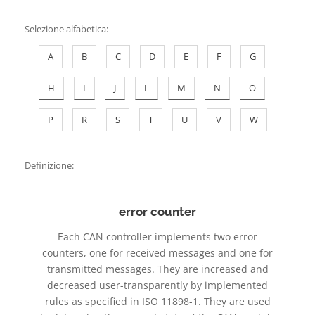
Contatti
Selezione alfabetica
:
A
B
C
D
E
F
G
H
I
J
L
M
N
O
P
R
S
T
U
V
W
Definizione:
error counter
Each CAN controller implements two error
counters, one for received messages and one for
transmitted messages. They are increased and
decreased user-transparently by implemented
rules as specified in ISO 11898-1. They are used