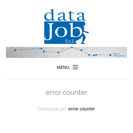
MENU
Home
error counter
Prodotti
Formazione
Definizione per:
error counter
Servizi
Chi siamo