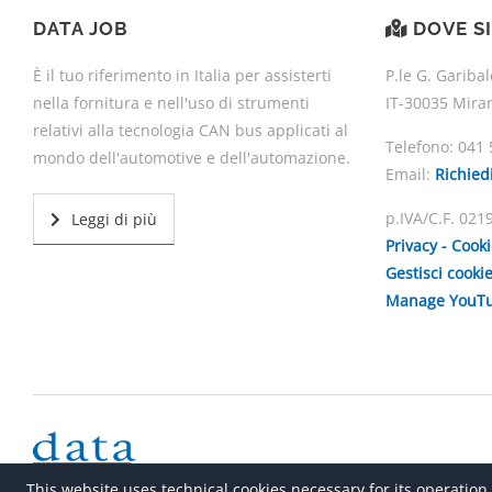
DATA JOB
DOVE S
È il tuo riferimento in Italia per assisterti
P.le G. Garibal
nella fornitura e nell'uso di strumenti
IT-30035 Mira
relativi alla tecnologia CAN bus applicati al
Telefono:
041 
mondo dell'automotive e dell'automazione.
Email:
Richied
p.IVA/C.F. 02
Leggi di più
Privacy - Cook
Gestisci cooki
Manage YouTu
This website uses technical cookies necessary for its operation