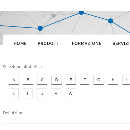
HOME
PRODOTTI
FORMAZIONE
SERVIZI
Selezione alfabetica
:
A
B
C
D
E
F
G
H
I
S
T
U
V
W
Definizione: