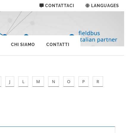
CONTATTACI
LANGUAGES
CHI SIAMO
CONTATTI
J
L
M
N
O
P
R