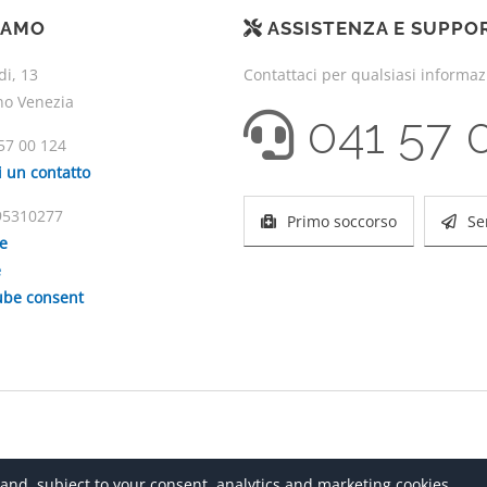
IAMO
ASSISTENZA E SUPPO
di, 13
Contattaci per qualsiasi informa
no Venezia
041 57 
57 00 124
i un contatto
195310277
Primo soccorso
Se
ie
e
be consent
 and, subject to your consent, analytics and marketing cookies,