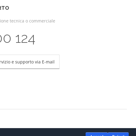
RTO
zione tecnica o commerciale
00 124
rvizio e supporto via E-mail