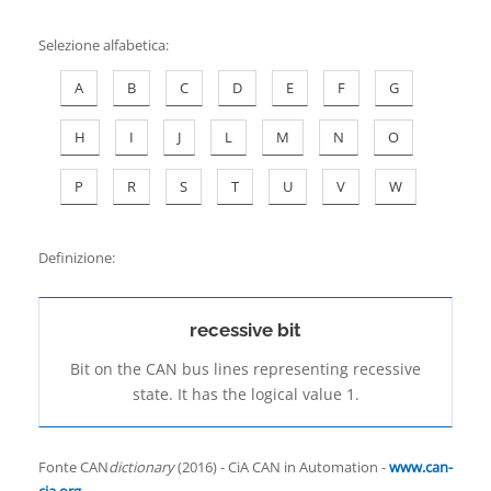
Contatti
Selezione alfabetica
:
A
B
C
D
E
F
G
H
I
J
L
M
N
O
P
R
S
T
U
V
W
Definizione:
recessive bit
Bit on the CAN bus lines representing recessive
state. It has the logical value 1.
Fonte CAN
dictionary
(2016) - CiA CAN in Automation -
www.can-