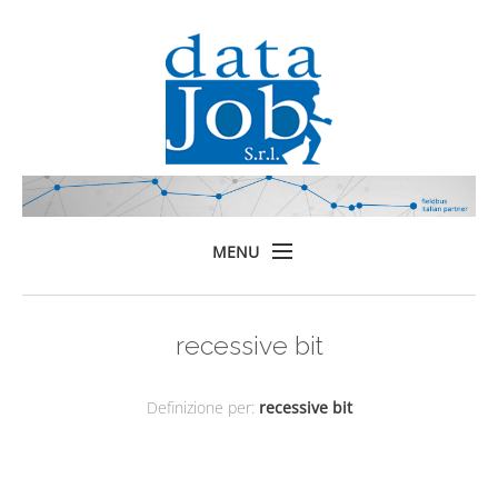
MENU
Home
recessive bit
Prodotti
Formazione
Definizione per:
recessive bit
Servizi
Chi siamo