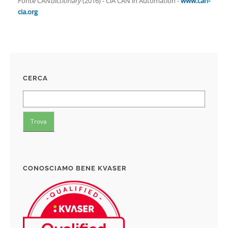
Fonte CAN
dictionary
(2016) - CiA CAN in Automation -
www.can-
cia.org
CERCA
CONOSCIAMO BENE KVASER