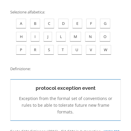
Contatti
Selezione alfabetica
:
A
B
C
D
E
F
G
H
I
J
L
M
N
O
P
R
S
T
U
V
W
Definizione:
protocol exception event
Exception from the formal set of conventions or
rules to be able to tolerate future new frame
formats.