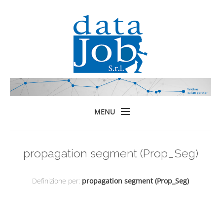
MENU
Home
propagation segment (Prop_Seg)
Prodotti
Formazione
Definizione per:
propagation segment (Prop_Seg)
Servizi
Chi siamo