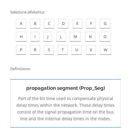
Contatti
Selezione alfabetica
:
A
B
C
D
E
F
G
H
I
J
L
M
N
O
P
R
S
T
U
V
W
Definizione:
propagation segment (Prop_Seg)
Part of the bit time used to compensate physical
delay times within the network. These delay times
consist of the signal propagation time on the bus
line and the internal delay times in the nodes.