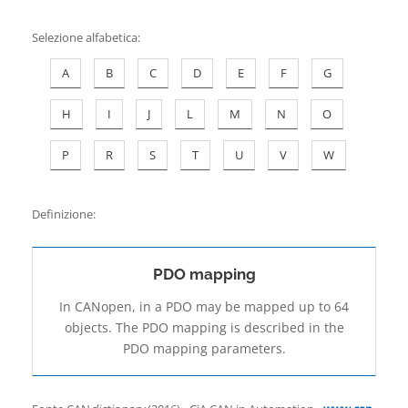
Contatti
Selezione alfabetica
:
A
B
C
D
E
F
G
H
I
J
L
M
N
O
P
R
S
T
U
V
W
Definizione:
PDO mapping
In CANopen, in a PDO may be mapped up to 64
objects. The PDO mapping is described in the
PDO mapping parameters.