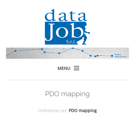
MENU
Home
PDO mapping
Prodotti
Formazione
Definizione per:
PDO mapping
Servizi
Chi siamo