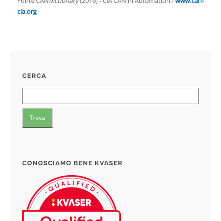
Fonte CAN
dictionary
(2016) - CiA CAN in Automation -
www.can-
cia.org
CERCA
CONOSCIAMO BENE KVASER