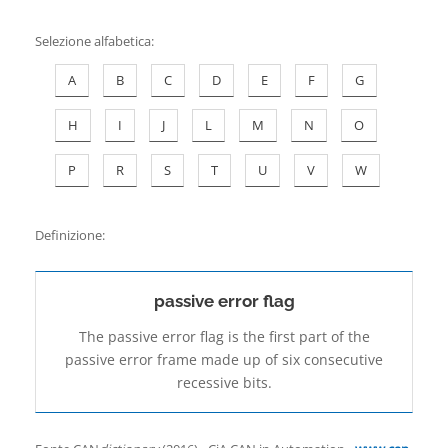
Contatti
Selezione alfabetica
:
A
B
C
D
E
F
G
H
I
J
L
M
N
O
P
R
S
T
U
V
W
Definizione:
passive error flag
The passive error flag is the first part of the
passive error frame made up of six consecutive
recessive bits.