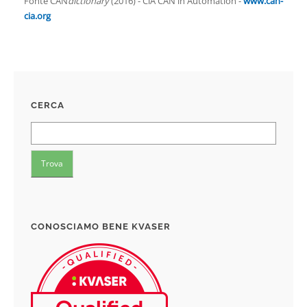
Fonte CAN
dictionary
(2016) - CiA CAN in Automation -
www.can-
cia.org
CERCA
CONOSCIAMO BENE KVASER