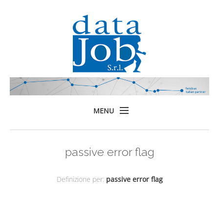
MENU
Home
passive error flag
Prodotti
Formazione
Definizione per:
passive error flag
Servizi
Chi siamo